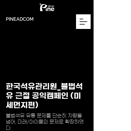
PINEADCOM
한국석유관리원_불법석
유 근절 공익캠페인 (미
세먼지편)
​불법석유 유통 문제를 단순히 차량을
넘어, 미래/아이들의 문제로 확장하였
다